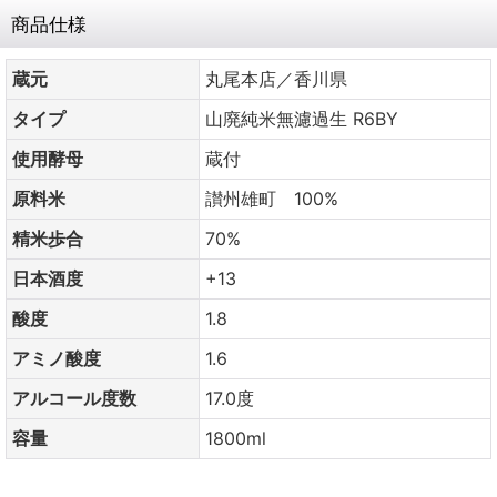
商品仕様
蔵元
丸尾本店／香川県
タイプ
山廃純米無濾過生 R6BY
使用酵母
蔵付
原料米
讃州雄町 100%
精米歩合
70%
日本酒度
+13
酸度
1.8
アミノ酸度
1.6
アルコール度数
17.0度
容量
1800ml