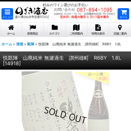
好みのワイン選びのお手伝い
メニュー
カート
ホーム
新着商品
カテゴリ
ご利用案内
特商法表示
店舗ご案内
ホーム
>
清酒
>
凱陣
>
悦凱陣 山廃純米 無濾過生 讃州雄町 R6BY 1.8L
悦凱陣 山廃純米 無濾過生 讃州雄町 R6BY 1.8L
[
14918
]