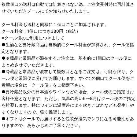
複数個口の送料は自動では計算されない為、ご注文受付時に再計算さ
せていただきメールにてお知らせいたします。
クール料金も送料と同様に１個口ごとに加算されます。
クール料金：1個口につき380円（税込）
※クール便のご利用につきまして
●生酒など要冷蔵商品は自動的にクール料金が加算され、クール便指
定となります。
●冷蔵品と常温品が混在するご注文は、基本的に1個口のクール便に
まとめさせていただきます。
●冷蔵品と常温品が混在して複数口となるご注文は、可能な限り、ク
ール便と常温便に分けてお届けします。すべての個口でクール便をご
希望の場合は「クール便」をご指定下さい。
●要冷蔵品以外の日本酒やワインなどの場合、クール便のご指定はお
客様任意となります。ただし、気温の高い6〜9月はクール便のご指定
を推奨します。特にワインは温度差による吹きこぼれなども発生しや
すくなりますので、強く推奨します。
●ギフトはクールでお届けすると包装が湿気でシワになる可能性があ
りますので、あらかじめご了承ください。