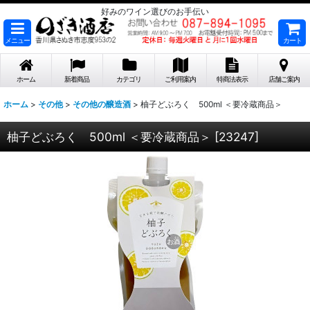
好みのワイン選びのお手伝い
メニュー
カート
ホーム
新着商品
カテゴリ
ご利用案内
特商法表示
店舗ご案内
ホーム
>
その他
>
その他の醸造酒
>
柚子どぶろく 500ml ＜要冷蔵商品＞
柚子どぶろく 500ml ＜要冷蔵商品＞
[
23247
]