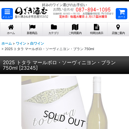
好みのワイン選びのお手伝い
メニュー
カート
ホーム
新着商品
カテゴリ
ご利用案内
特商法表示
店舗ご案内
ホーム
>
ワイン
>
白ワイン
>
2025 トタラ マールボロ・ソーヴィニヨン・ブラン 750ml
2025 トタラ マールボロ・ソーヴィニヨン・ブラン
750ml
[
23245
]