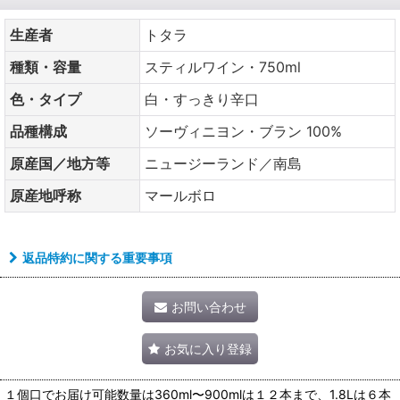
生産者
トタラ
種類・容量
スティルワイン・750ml
色・タイプ
白・すっきり辛口
品種構成
ソーヴィニヨン・ブラン 100%
原産国／地方等
ニュージーランド／南島
原産地呼称
マールボロ
返品特約に関する重要事項
お問い合わせ
お気に入り登録
１個口でお届け可能数量は360ml〜900mlは１２本まで、1.8Lは６本