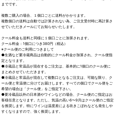
までです。
複数ご購入の場合、１個口ごとに送料がかかります。
複数個口の送料は自動では計算されない為、ご注文受付時に再計算さ
せていただきメールにてお知らせいたします。
クール料金も送料と同様に１個口ごとに加算されます。
クール料金：1個口につき380円（税込）
※クール便のご利用につきまして
●生酒など要冷蔵商品は自動的にクール料金が加算され、クール便指
定となります。
●冷蔵品と常温品が混在するご注文は、基本的に1個口のクール便に
まとめさせていただきます。
●冷蔵品と常温品が混在して複数口となるご注文は、可能な限り、ク
ール便と常温便に分けてお届けします。すべての個口でクール便をご
希望の場合は「クール便」をご指定下さい。
●要冷蔵品以外の日本酒やワインなどの場合、クール便のご指定はお
客様任意となります。ただし、気温の高い6〜9月はクール便のご指定
を推奨します。特にワインは温度差による吹きこぼれなども発生しや
すくなりますので、強く推奨します。