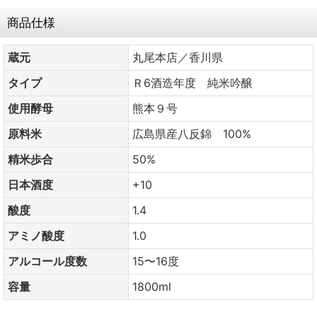
商品仕様
蔵元
丸尾本店／香川県
タイプ
Ｒ6酒造年度 純米吟醸
使用酵母
熊本９号
原料米
広島県産八反錦 100%
精米歩合
50%
日本酒度
+10
酸度
1.4
アミノ酸度
1.0
アルコール度数
15〜16度
容量
1800ml