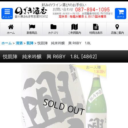
好みのワイン選びのお手伝い
メニュー
カート
ホーム
新着商品
カテゴリ
ご利用案内
特商法表示
店舗ご案内
ホーム
>
清酒
>
凱陣
>
悦凱陣 純米吟醸 興 R6BY 1.8L
悦凱陣 純米吟醸 興 R6BY 1.8L
[
4862
]