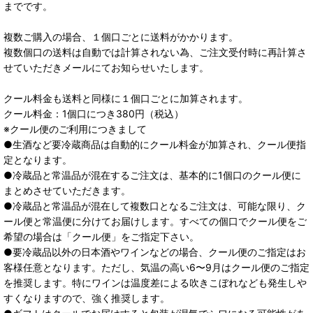
までです。
複数ご購入の場合、１個口ごとに送料がかかります。
複数個口の送料は自動では計算されない為、ご注文受付時に再計算さ
せていただきメールにてお知らせいたします。
クール料金も送料と同様に１個口ごとに加算されます。
クール料金：1個口につき380円（税込）
※クール便のご利用につきまして
●生酒など要冷蔵商品は自動的にクール料金が加算され、クール便指
定となります。
●冷蔵品と常温品が混在するご注文は、基本的に1個口のクール便に
まとめさせていただきます。
●冷蔵品と常温品が混在して複数口となるご注文は、可能な限り、ク
ール便と常温便に分けてお届けします。すべての個口でクール便をご
希望の場合は「クール便」をご指定下さい。
●要冷蔵品以外の日本酒やワインなどの場合、クール便のご指定はお
客様任意となります。ただし、気温の高い6〜9月はクール便のご指定
を推奨します。特にワインは温度差による吹きこぼれなども発生しや
すくなりますので、強く推奨します。