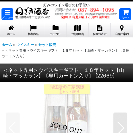
好みのワイン選びのお手伝い
メニュー
カート
ホーム
新着商品
カテゴリ
ご利用案内
特商法表示
店舗ご案内
ホーム
>
ウイスキー
>
セット販売
>
＜ネット専用＞ウイスキーギフト １８年セット【山崎・マッカラン】〔専用
カートン入り〕
＜ネット専用＞ウイスキーギフト １８年セット【山
崎・マッカラン】〔専用カートン入り〕
[
22669
]