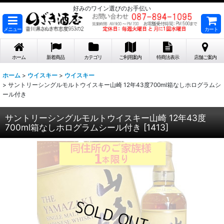
好みのワイン選びのお手伝い
メニュー
カート
ホーム
新着商品
カテゴリ
ご利用案内
特商法表示
店舗ご案内
ホーム
>
ウイスキー
>
ウイスキー
>
サントリーシングルモルトウイスキー山崎 12年43度700ml箱なしホログラムシ
ール付き
サントリーシングルモルトウイスキー山崎 12年43度
700ml箱なしホログラムシール付き
[
1413
]